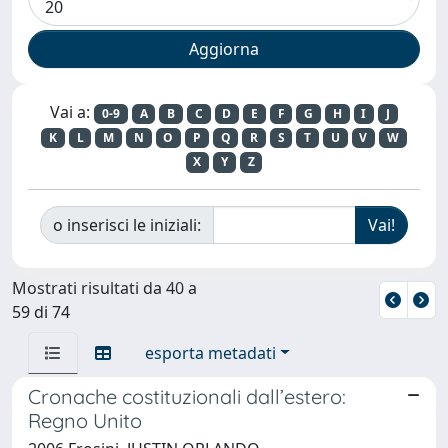
Vai a:
0-9
A
B
C
D
E
F
G
H
I
J
K
L
M
N
O
P
Q
R
S
T
U
V
W
X
Y
Z
o inserisci le iniziali:
Mostrati risultati da 40 a
59 di 74
esporta metadati
Cronache costituzionali dall’estero:
Regno Unito