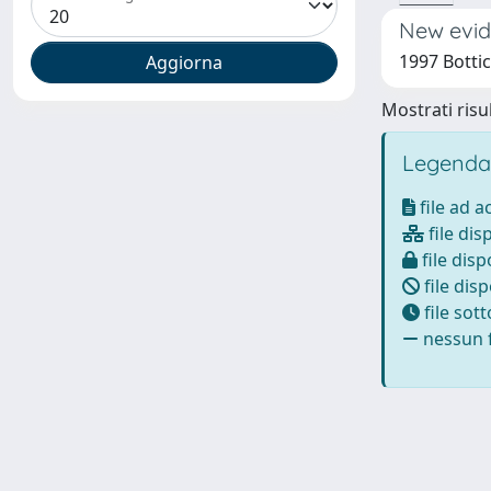
New evid
1997 Bottic
Mostrati risul
Legenda
file ad 
file dis
file disp
file disp
file sot
nessun f