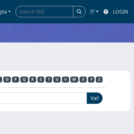
glia
IT
LOGIN
O
P
Q
R
S
T
U
V
W
X
Y
Z