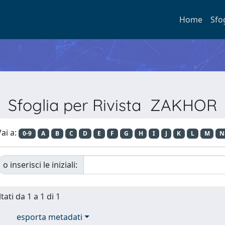
Home
Sfo
Sfoglia per Rivista ZAKHOR
ai a:
0-9
A
B
C
D
E
F
G
H
I
J
K
L
M
N
o inserisci le iniziali:
tati da 1 a 1 di 1
esporta metadati