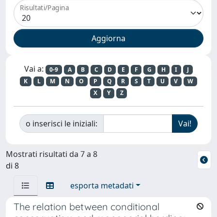
Risultati/Pagina
Vai a:
0-9
A
B
C
D
E
F
G
H
I
J
K
L
M
N
O
P
Q
R
S
T
U
V
W
X
Y
Z
o inserisci le iniziali:
Mostrati risultati da 7 a 8
di 8
esporta metadati
The relation between conditional