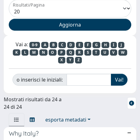
Risultati/Pagina
Vai a:
0-9
A
B
C
D
E
F
G
H
I
J
K
L
M
N
O
P
Q
R
S
T
U
V
W
X
Y
Z
o inserisci le iniziali:
Mostrati risultati da 24 a
24 di 24
esporta metadati
Why Italy?