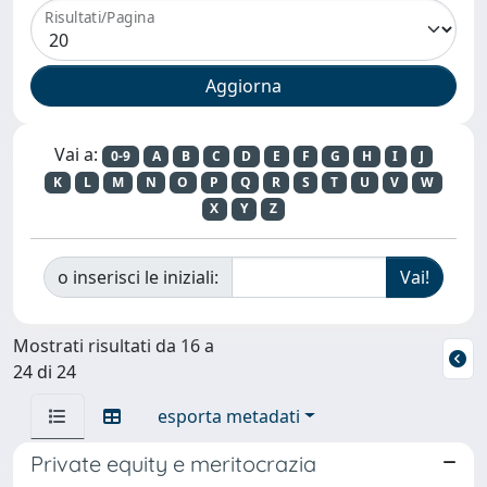
Risultati/Pagina
Vai a:
0-9
A
B
C
D
E
F
G
H
I
J
K
L
M
N
O
P
Q
R
S
T
U
V
W
X
Y
Z
o inserisci le iniziali:
Mostrati risultati da 16 a
24 di 24
esporta metadati
Private equity e meritocrazia