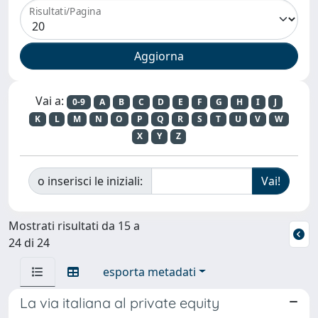
Risultati/Pagina
Vai a:
0-9
A
B
C
D
E
F
G
H
I
J
K
L
M
N
O
P
Q
R
S
T
U
V
W
X
Y
Z
o inserisci le iniziali:
Mostrati risultati da 15 a
24 di 24
esporta metadati
La via italiana al private equity