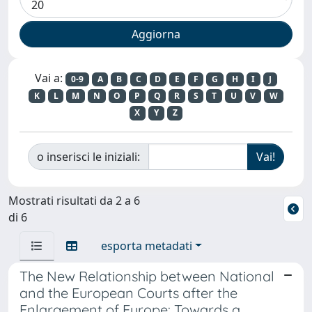
Vai a:
0-9
A
B
C
D
E
F
G
H
I
J
K
L
M
N
O
P
Q
R
S
T
U
V
W
X
Y
Z
o inserisci le iniziali:
Mostrati risultati da 2 a 6
di 6
esporta metadati
The New Relationship between National
and the European Courts after the
Enlargement of Europe: Towards a