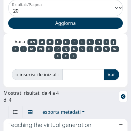
Risultati/Pagina
Vai a:
0-9
A
B
C
D
E
F
G
H
I
J
K
L
M
N
O
P
Q
R
S
T
U
V
W
X
Y
Z
o inserisci le iniziali:
Mostrati risultati da 4 a 4
di 4
esporta metadati
Teaching the virtual generation