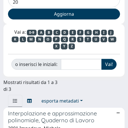
Vai a:
0-9
A
B
C
D
E
F
G
H
I
J
K
L
M
N
O
P
Q
R
S
T
U
V
W
X
Y
Z
o inserisci le iniziali:
Mostrati risultati da 1 a 3
di 3
esporta metadati
Interpolazione e approssimazione
polinomiale, Quaderno di Lavoro