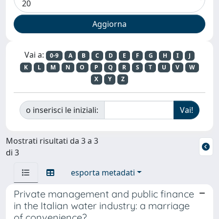
Vai a:
0-9
A
B
C
D
E
F
G
H
I
J
K
L
M
N
O
P
Q
R
S
T
U
V
W
X
Y
Z
o inserisci le iniziali:
Mostrati risultati da 3 a 3
di 3
esporta metadati
Private management and public finance
in the Italian water industry: a marriage
of convenience?