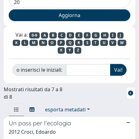
Vai a:
0-9
A
B
C
D
E
F
G
H
I
J
K
L
M
N
O
P
Q
R
S
T
U
V
W
X
Y
Z
o inserisci le iniziali:
Mostrati risultati da 7 a 8
di 8
esporta metadati
Un pass per l'ecologia
2012 Croci, Edoardo