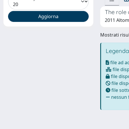
The role 
2011 Altom
Mostrati risul
Legenda
file ad 
file dis
file disp
file disp
file sot
nessun f