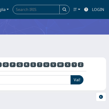
glia
IT
LOGIN
O
P
Q
R
S
T
U
V
W
X
Y
Z