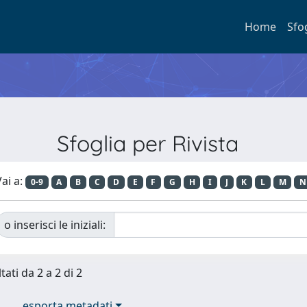
Home
Sfo
Sfoglia per Rivista
ai a:
0-9
A
B
C
D
E
F
G
H
I
J
K
L
M
N
o inserisci le iniziali:
tati da 2 a 2 di 2
esporta metadati