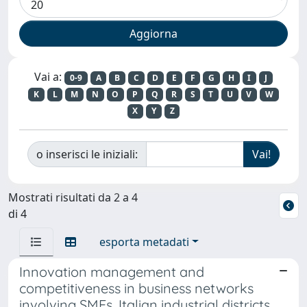
Vai a:
0-9
A
B
C
D
E
F
G
H
I
J
K
L
M
N
O
P
Q
R
S
T
U
V
W
X
Y
Z
o inserisci le iniziali:
Mostrati risultati da 2 a 4
di 4
esporta metadati
Innovation management and
competitiveness in business networks
involving SMEs. Italian industrial districts,