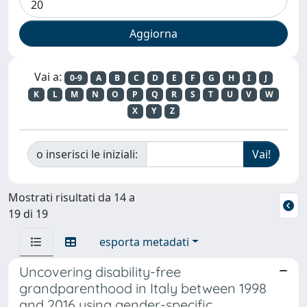
Vai a:
0-9
A
B
C
D
E
F
G
H
I
J
K
L
M
N
O
P
Q
R
S
T
U
V
W
X
Y
Z
o inserisci le iniziali:
Mostrati risultati da 14 a
19 di 19
esporta metadati
Uncovering disability-free
grandparenthood in Italy between 1998
and 2016 using gender-specific