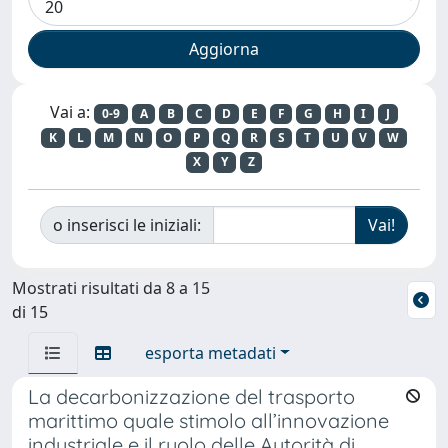
Vai a:
0-9
A
B
C
D
E
F
G
H
I
J
K
L
M
N
O
P
Q
R
S
T
U
V
W
X
Y
Z
o inserisci le iniziali:
Mostrati risultati da 8 a 15
di 15
esporta metadati
La decarbonizzazione del trasporto
marittimo quale stimolo all’innovazione
industriale e il ruolo delle Autorità di