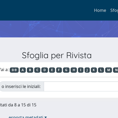
Home
Sfo
Sfoglia per Rivista
ai a:
0-9
A
B
C
D
E
F
G
H
I
J
K
L
M
N
o inserisci le iniziali:
tati da 8 a 15 di 15
esporta metadati