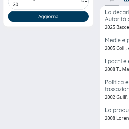
La decarb
Autorità 
2025 Baccel
Medie e p
2005 Colli,
I pochi e
2008 T., M
Politica 
tassazio
2002 Gulli'
La produz
2008 Loren