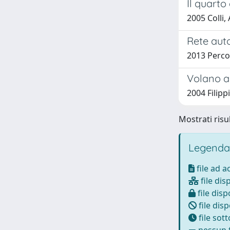
Il quarto
2005 Colli,
Rete auto
2013 Perco
Volano an
2004 Filippi
Mostrati risul
Legenda
file ad 
file dis
file disp
file disp
file sot