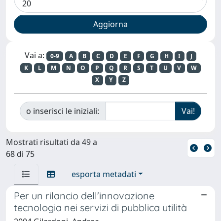
Vai a:
0-9
A
B
C
D
E
F
G
H
I
J
K
L
M
N
O
P
Q
R
S
T
U
V
W
X
Y
Z
o inserisci le iniziali:
Mostrati risultati da 49 a
68 di 75
esporta metadati
Per un rilancio dell'innovazione
tecnologia nei servizi di pubblica utilità