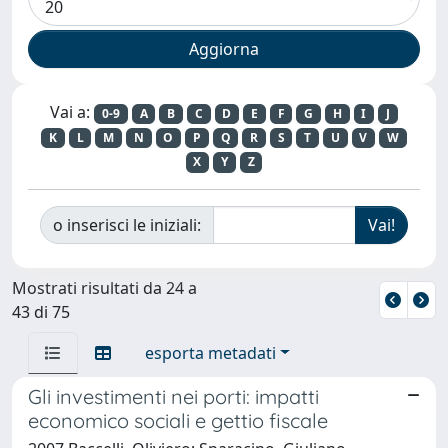
Vai a:
0-9
A
B
C
D
E
F
G
H
I
J
K
L
M
N
O
P
Q
R
S
T
U
V
W
X
Y
Z
o inserisci le iniziali:
Mostrati risultati da 24 a
43 di 75
esporta metadati
Gli investimenti nei porti: impatti
economico sociali e gettio fiscale