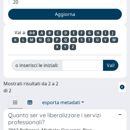
Vai a:
0-9
A
B
C
D
E
F
G
H
I
J
K
L
M
N
O
P
Q
R
S
T
U
V
W
X
Y
Z
o inserisci le iniziali:
Mostrati risultati da 2 a 2
di 2
esporta metadati
Quanto ser ve liberalizzare i servizi
professionali?