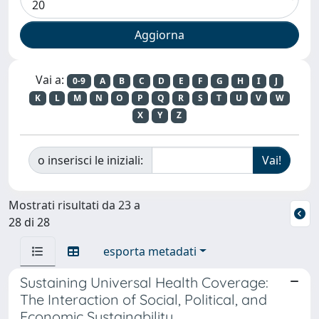
Vai a:
0-9
A
B
C
D
E
F
G
H
I
J
K
L
M
N
O
P
Q
R
S
T
U
V
W
X
Y
Z
o inserisci le iniziali:
Mostrati risultati da 23 a
28 di 28
esporta metadati
Sustaining Universal Health Coverage:
The Interaction of Social, Political, and
Economic Sustainability