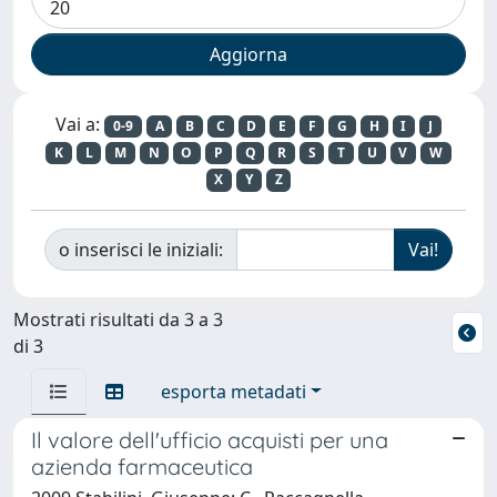
Vai a:
0-9
A
B
C
D
E
F
G
H
I
J
K
L
M
N
O
P
Q
R
S
T
U
V
W
X
Y
Z
o inserisci le iniziali:
Mostrati risultati da 3 a 3
di 3
esporta metadati
Il valore dell'ufficio acquisti per una
azienda farmaceutica