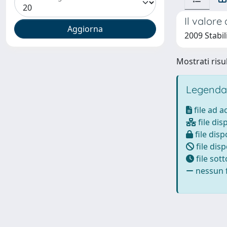
Il valore
2009 Stabil
Mostrati risul
Legenda
file ad 
file dis
file disp
file disp
file sot
nessun f