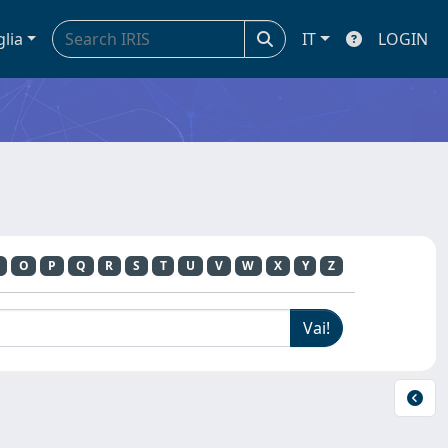
glia
IT
LOGIN
O
P
Q
R
S
T
U
V
W
X
Y
Z