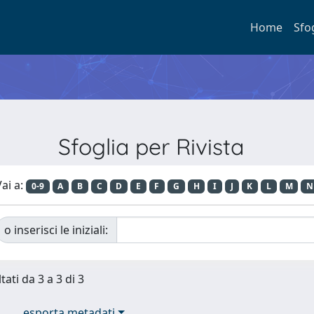
Home
Sfo
Sfoglia per Rivista
ai a:
0-9
A
B
C
D
E
F
G
H
I
J
K
L
M
N
o inserisci le iniziali:
tati da 3 a 3 di 3
esporta metadati