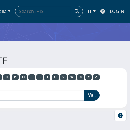
glia
IT
LOGIN
TE
O
P
Q
R
S
T
U
V
W
X
Y
Z