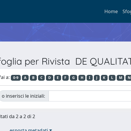
Home
Sfo
foglia per Rivista DE QUALITA
ai a:
0-9
A
B
C
D
E
F
G
H
I
J
K
L
M
N
o inserisci le iniziali:
tati da 2 a 2 di 2
esporta metadati