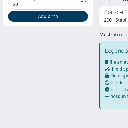
Portale F
2001 Stabil
Mostrati risul
Legenda
file ad 
file dis
file disp
file disp
file sot
nessun f