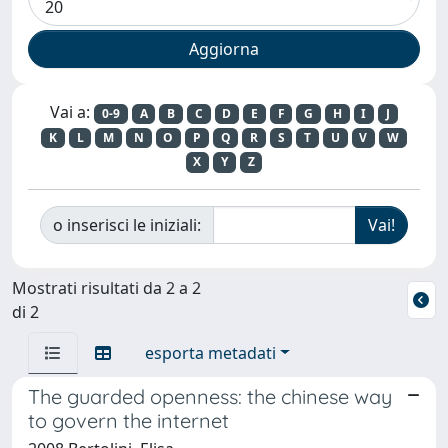
Vai a:
0-9
A
B
C
D
E
F
G
H
I
J
K
L
M
N
O
P
Q
R
S
T
U
V
W
X
Y
Z
o inserisci le iniziali:
Mostrati risultati da 2 a 2
di 2
esporta metadati
The guarded openness: the chinese way
to govern the internet