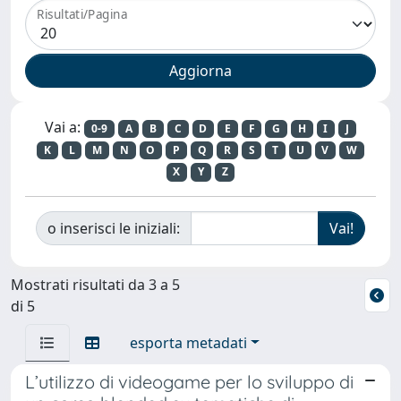
Risultati/Pagina
Vai a:
0-9
A
B
C
D
E
F
G
H
I
J
K
L
M
N
O
P
Q
R
S
T
U
V
W
X
Y
Z
o inserisci le iniziali:
Mostrati risultati da 3 a 5
di 5
esporta metadati
L’utilizzo di videogame per lo sviluppo di