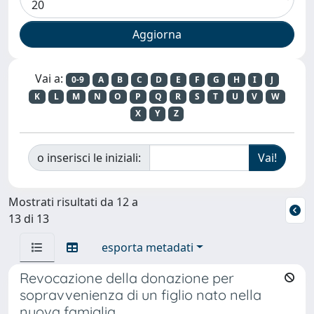
Vai a:
0-9
A
B
C
D
E
F
G
H
I
J
K
L
M
N
O
P
Q
R
S
T
U
V
W
X
Y
Z
o inserisci le iniziali:
Mostrati risultati da 12 a
13 di 13
esporta metadati
Revocazione della donazione per
sopravvenienza di un figlio nato nella
nuova famiglia