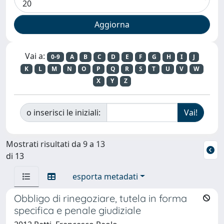
Vai a:
0-9
A
B
C
D
E
F
G
H
I
J
K
L
M
N
O
P
Q
R
S
T
U
V
W
X
Y
Z
o inserisci le iniziali:
Mostrati risultati da 9 a 13
di 13
esporta metadati
Obbligo di rinegoziare, tutela in forma
specifica e penale giudiziale