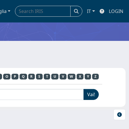
glia
IT
LOGIN
O
P
Q
R
S
T
U
V
W
X
Y
Z