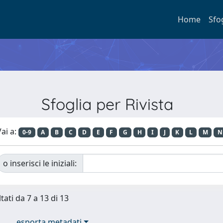
Home
Sfo
Sfoglia per Rivista
ai a:
0-9
A
B
C
D
E
F
G
H
I
J
K
L
M
N
o inserisci le iniziali:
tati da 7 a 13 di 13
esporta metadati