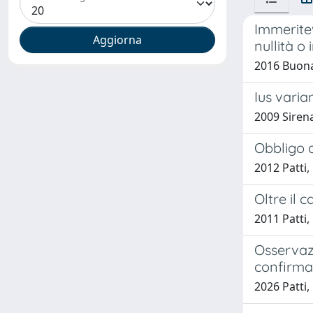
Immeritev
nullità o 
2016 Buona
Ius varia
2009 Sirena
Obbligo d
2012 Patti
Oltre il 
2011 Patti
Osservazi
confirma
2026 Patti