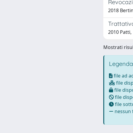
Revocazi
2018 Berti
Trattativ
2010 Patti
Mostrati risul
Legenda
file ad 
file dis
file disp
file disp
file sot
nessun f