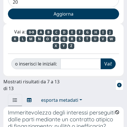
Vai a:
0-9
A
B
C
D
E
F
G
H
I
J
K
L
M
N
O
P
Q
R
S
T
U
V
W
X
Y
Z
o inserisci le iniziali:
Mostrati risultati da 7 a 13
di 13
esporta metadati
Immeritevolezza degli interessi perseguiti
dalle parti mediante un contratto atipico
di finanziamento: nullità o inefficacia?