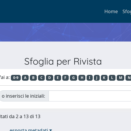
Home
Sfo
Sfoglia per Rivista
ai a:
0-9
A
B
C
D
E
F
G
H
I
J
K
L
M
N
o inserisci le iniziali:
tati da 2 a 13 di 13
esporta metadati