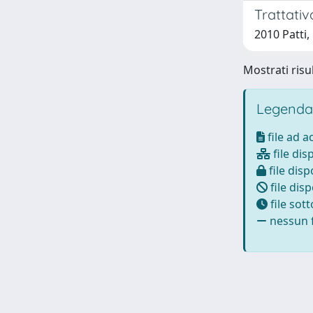
Trattativ
2010 Patti
Mostrati risul
Legenda
file ad 
file dis
file disp
file disp
file sot
nessun f