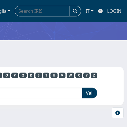
glia
IT
LOGIN
O
P
Q
R
S
T
U
V
W
X
Y
Z