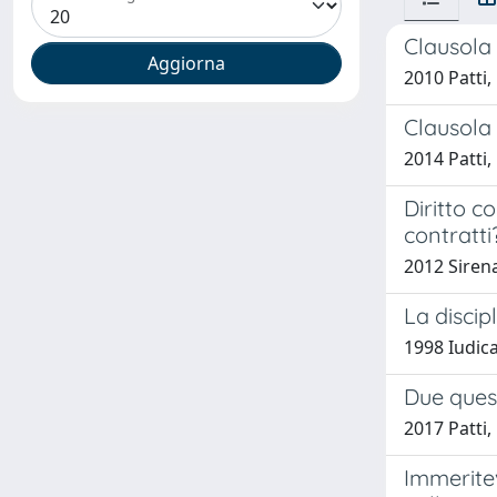
Clausola
2010 Patti
Clausola 
2014 Patti
Diritto c
contratti
2012 Sirena
La discip
1998 Iudic
Due quest
2017 Patti
Immeritev