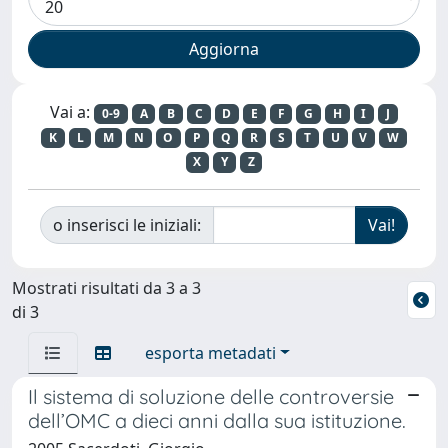
Vai a:
0-9
A
B
C
D
E
F
G
H
I
J
K
L
M
N
O
P
Q
R
S
T
U
V
W
X
Y
Z
o inserisci le iniziali:
Mostrati risultati da 3 a 3
di 3
esporta metadati
Il sistema di soluzione delle controversie
dell’OMC a dieci anni dalla sua istituzione.