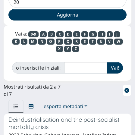
Vai a:
0-9
A
B
C
D
E
F
G
H
I
J
K
L
M
N
O
P
Q
R
S
T
U
V
W
X
Y
Z
o inserisci le iniziali:
Mostrati risultati da 2 a 7
di 7
esporta metadati
Deindustrialisation and the post-socialist
mortality crisis