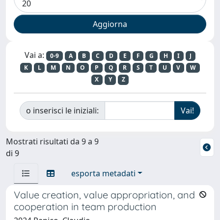
Vai a:
0-9
A
B
C
D
E
F
G
H
I
J
K
L
M
N
O
P
Q
R
S
T
U
V
W
X
Y
Z
o inserisci le iniziali:
Mostrati risultati da 9 a 9
di 9
esporta metadati
Value creation, value appropriation, and
cooperation in team production