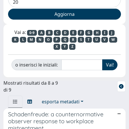
Vai a:
0-9
A
B
C
D
E
F
G
H
I
J
K
L
M
N
O
P
Q
R
S
T
U
V
W
X
Y
Z
o inserisci le iniziali:
Mostrati risultati da 8 a 9
di 9
esporta metadati
Schadenfreude: a counternormative
observer response to workplace
mistreatment