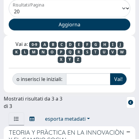
Risultati/Pagina
Vai a:
0-9
A
B
C
D
E
F
G
H
I
J
K
L
M
N
O
P
Q
R
S
T
U
V
W
X
Y
Z
o inserisci le iniziali:
Mostrati risultati da 3 a 3
di 3
esporta metadati
TEORIA Y PRÀCTICA EN LA INNOVACIÒN