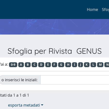
Home
Sfo
Sfoglia per Rivista GENUS
ai a:
0-9
A
B
C
D
E
F
G
H
I
J
K
L
M
N
o inserisci le iniziali:
tati da 1 a 1 di 1
esporta metadati