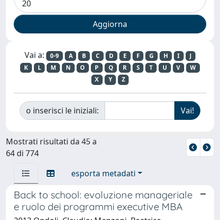
Vai a:
0-9
A
B
C
D
E
F
G
H
I
J
K
L
M
N
O
P
Q
R
S
T
U
V
W
X
Y
Z
o inserisci le iniziali:
Mostrati risultati da 45 a
64 di 774
esporta metadati
Back to school: evoluzione manageriale
e ruolo dei programmi executive MBA