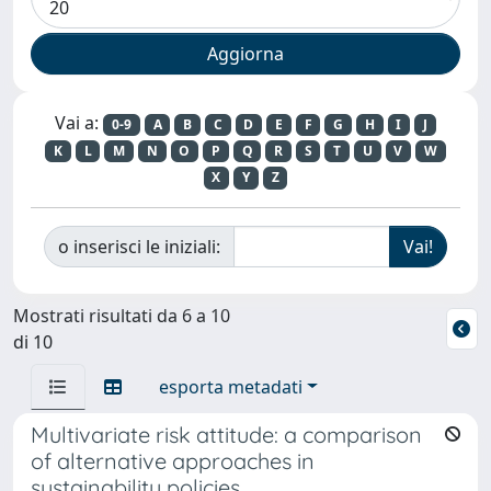
Vai a:
0-9
A
B
C
D
E
F
G
H
I
J
K
L
M
N
O
P
Q
R
S
T
U
V
W
X
Y
Z
o inserisci le iniziali:
Mostrati risultati da 6 a 10
di 10
esporta metadati
Multivariate risk attitude: a comparison
of alternative approaches in
sustainability policies