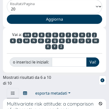
Risultati/Pagina
Vai a:
0-9
A
B
C
D
E
F
G
H
I
J
K
L
M
N
O
P
Q
R
S
T
U
V
W
X
Y
Z
o inserisci le iniziali:
Mostrati risultati da 6 a 10
di 10
esporta metadati
Multivariate risk attitude: a comparison