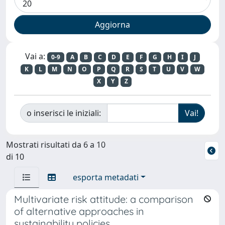
Vai a:
0-9
A
B
C
D
E
F
G
H
I
J
K
L
M
N
O
P
Q
R
S
T
U
V
W
X
Y
Z
o inserisci le iniziali:
Mostrati risultati da 6 a 10
di 10
esporta metadati
Multivariate risk attitude: a comparison
of alternative approaches in
sustainability policies