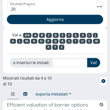
Risultati/Pagina
Vai a:
0-9
A
B
C
D
E
F
G
H
I
J
K
L
M
N
O
P
Q
R
S
T
U
V
W
X
Y
Z
o inserisci le iniziali:
Mostrati risultati da 4 a 10
di 10
esporta metadati
Efficient valuation of barrier options