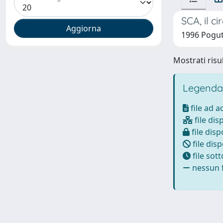
SCA, il c
1996 Pogut
Mostrati risul
Legenda
file ad 
file dis
file disp
file disp
file sot
nessun f