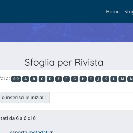
Home
Sfo
Sfoglia per Rivista
ai a:
0-9
A
B
C
D
E
F
G
H
I
J
K
L
M
N
o inserisci le iniziali:
tati da 6 a 6 di 6
esporta metadati