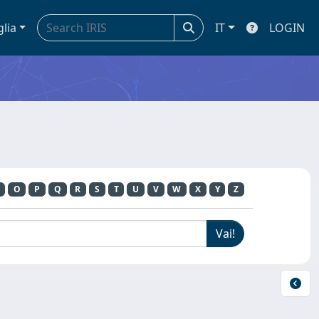
glia
IT
LOGIN
O
P
Q
R
S
T
U
V
W
X
Y
Z