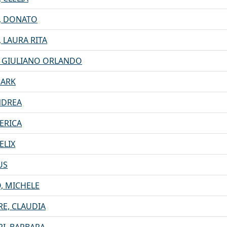
, DONATO
 LAURA RITA
, GIULIANO ORLANDO
MARK
NDREA
DERICA
ELIX
US
, MICHELE
E, CLAUDIA