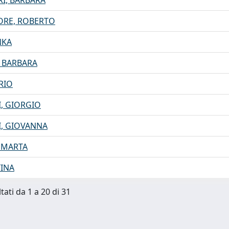
I, BARBARA
ORE, ROBERTO
NKA
 BARBARA
RIO
I, GIORGIO
I, GIOVANNA
, MARTA
TINA
tati da 1 a 20 di 31