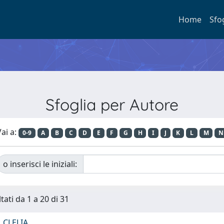
Home
Sfo
Sfoglia per Autore
ai a:
0-9
A
B
C
D
E
F
G
H
I
J
K
L
M
N
o inserisci le iniziali:
tati da 1 a 20 di 31
 CLELIA