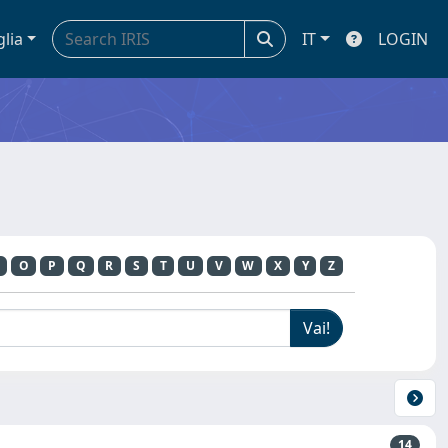
glia
IT
LOGIN
O
P
Q
R
S
T
U
V
W
X
Y
Z
14