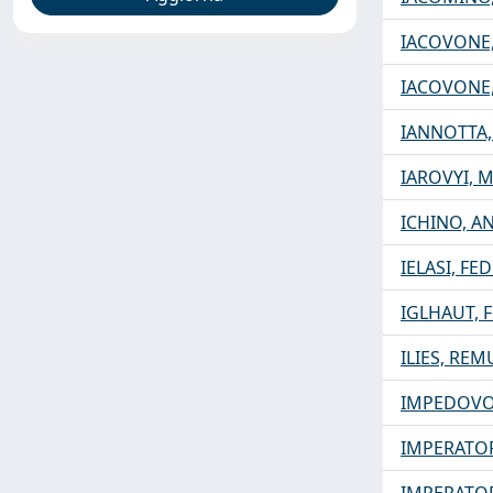
IACOVONE
IACOVONE,
IANNOTTA
IAROVYI, 
ICHINO, A
IELASI, FE
IGLHAUT, F
ILIES, REM
IMPEDOVO
IMPERATOR