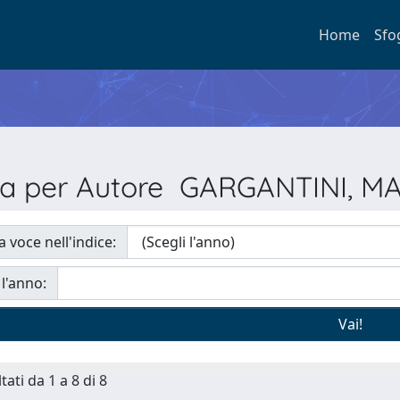
Home
Sfo
ia per Autore GARGANTINI, 
a voce nell'indice:
 l'anno:
tati da 1 a 8 di 8