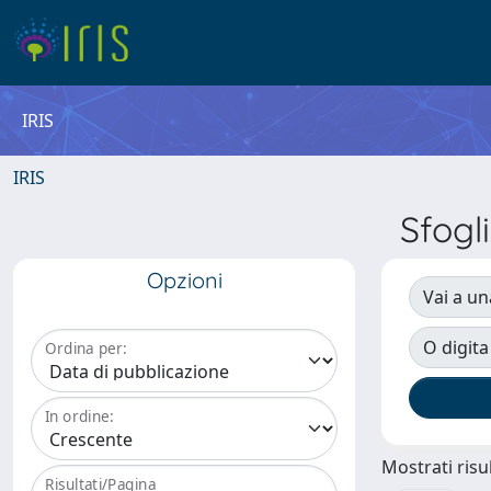
IRIS
IRIS
Sfogl
Opzioni
Vai a un
O digita
Ordina per:
In ordine:
Mostrati risul
Risultati/Pagina