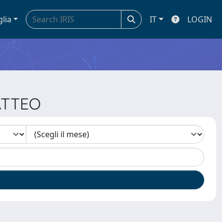
glia
IT
LOGIN
MATTEO