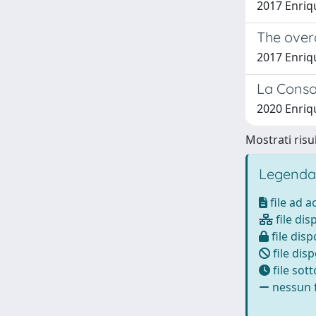
2017 Enriq
The overa
2017 Enriq
La Conso
2020 Enriq
Mostrati risul
Legenda
file ad 
file dis
file disp
file disp
file sot
nessun f