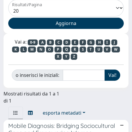
Risultati/Pagina
Vai a:
0-9
A
B
C
D
E
F
G
H
I
J
K
L
M
N
O
P
Q
R
S
T
U
V
W
X
Y
Z
o inserisci le iniziali:
Mostrati risultati da 1 a 1
di 1
esporta metadati
Mobile Diagnosis: Bridging Sociocultural